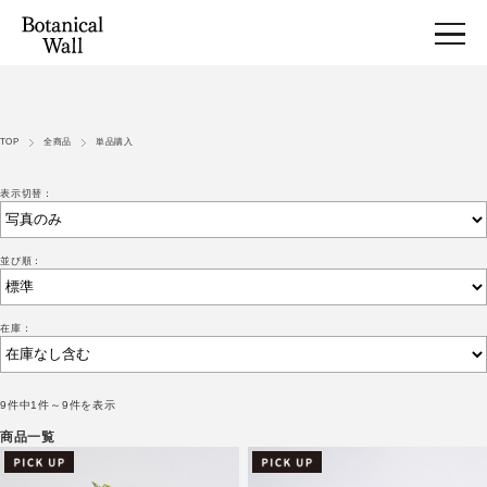
TOP
全商品
単品購入
表示切替：
並び順：
在庫：
9件中1件～9件を表示
商品一覧