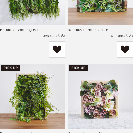
Botanical Wall／green
Botanical Frame／chic
¥66,000
(税込)
¥11,000
(税込)