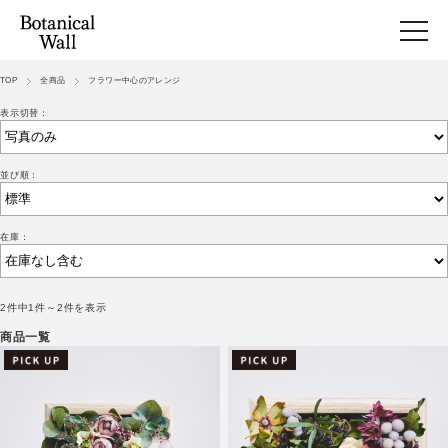
TOP
全商品
フラワー中心のアレンジ
表示切替：
並び順：
在庫：
2件中1件～2件を表示
商品一覧