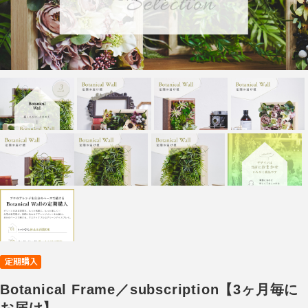
Botanical Frame／subscription【3ヶ月毎に